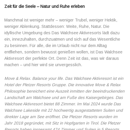
Zeit für die Seele – Natur und Ruhe erleben
Manchmal ist weniger mehr – weniger Trubel, weniger Hektik,
weniger Ablenkung. Stattdessen: Weite, Ruhe, Natur. Die
idyllische Umgebung des Das Walchsee Aktivresorts lädt dazu
ein, innezuhalten, durchzuatmen und sich auf das Wesentliche
zu besinnen. Für alle, die im Urlaub nicht nur dem Alltag
entfliehen, sondern bewusst genießen wollen, ist Das Walchsee
Aktivresort der perfekte Ort. Denn Zeit ist das, was wir daraus
machen – und hier wird sie unvergesslich.
Move & Relax. Balance your life. Das Walchsee Aktivresort ist ein
Hotel der Pletzer Resorts Gruppe. Die innovative Move & Relax
Philosophie bereichert eine Auszeit inmitten der beeindruckenden
Landschaft am Walchsee und am Fuße des Kaisergebirges. Das
Walchsee Aktivresort bietet 88 Zimmer. Im Mai 2024 wurde Das
Walchsee Lakeside mit 22 hochwertig ausgestatteten Suiten und
direkter Lage am See eröffnet. Die Pletzer Resorts wurden im
Jahr 2018 gegründet, mit Sitz in Hopfgarten in Tirol. Die Pletzer
Resorts haben insgesamt 474 Zimmer und Suiten in 5 Resorts.