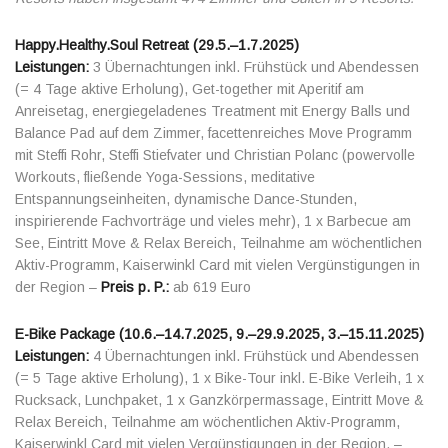
Happy.Healthy.Soul Retreat (29.5.–1.7.2025)
Leistungen:
3 Übernachtungen inkl. Frühstück und Abendessen
(= 4 Tage aktive Erholung), Get-together mit Aperitif am
Anreisetag, energiegeladenes Treatment mit Energy Balls und
Balance Pad auf dem Zimmer, facettenreiches Move Programm
mit Steffi Rohr, Steffi Stiefvater und Christian Polanc (powervolle
Workouts, fließende Yoga-Sessions, meditative
Entspannungseinheiten, dynamische Dance-Stunden,
inspirierende Fachvorträge und vieles mehr), 1 x Barbecue am
See, Eintritt Move & Relax Bereich, Teilnahme am wöchentlichen
Aktiv-Programm, Kaiserwinkl Card mit vielen Vergünstigungen in
der Region –
Preis p. P.:
ab 619 Euro
E-Bike Package (10.6.–14.7.2025, 9.–29.9.2025, 3.–15.11.2025)
Leistungen:
4 Übernachtungen inkl. Frühstück und Abendessen
(= 5 Tage aktive Erholung), 1 x Bike-Tour inkl. E-Bike Verleih, 1 x
Rucksack, Lunchpaket, 1 x Ganzkörpermassage, Eintritt Move &
Relax Bereich, Teilnahme am wöchentlichen Aktiv-Programm,
Kaiserwinkl Card mit vielen Vergünstigungen in der Region, –