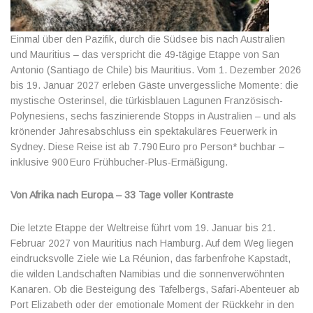
Einmal über den Pazifik, durch die Südsee bis nach Australien
und Mauritius – das verspricht die 49-tägige Etappe von San
Antonio (Santiago de Chile) bis Mauritius. Vom 1. Dezember 2026
bis 19. Januar 2027 erleben Gäste unvergessliche Momente: die
mystische Osterinsel, die türkisblauen Lagunen Französisch-
Polynesiens, sechs faszinierende Stopps in Australien – und als
krönender Jahresabschluss ein spektakuläres Feuerwerk in
Sydney. Diese Reise ist ab 7.790 Euro pro Person* buchbar –
inklusive 900 Euro Frühbucher-Plus-Ermäßigung.
Von Afrika nach Europa – 33 Tage voller Kontraste
Die letzte Etappe der Weltreise führt vom 19. Januar bis 21.
Februar 2027 von Mauritius nach Hamburg. Auf dem Weg liegen
eindrucksvolle Ziele wie La Réunion, das farbenfrohe Kapstadt,
die wilden Landschaften Namibias und die sonnenverwöhnten
Kanaren. Ob die Besteigung des Tafelbergs, Safari-Abenteuer ab
Port Elizabeth oder der emotionale Moment der Rückkehr in den